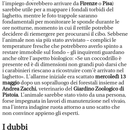
l’impiego dovrebbero arrivare da
Firenze
o
Pisa
)
sarebbe utile per a mappare i fondali torbidi del
laghetto, mentre le foto trappole saranno
fondamentali per monitorare le sponde durante le
ore notturne, momento in cui il rettile potrebbe
decidere di riemergere per procurarsi il cibo. Sebbene
l'animale non sia più stato avvistato – complici le
temperature fresche che potrebbero averlo spinto a
restare immobile sul fondo – gli inquirenti guardano
anche oltre l'aspetto biologico: «Se un coccodrillo è
presente ed è di dimensioni non grandi può darsi che
i carabinieri riescano a ricostruire com'è arrivato nel
laghetto». L'allarme iniziale era scattato
mercoledì 13
maggio
dopo un sopralluogo dei forestali insieme ad
Andrea Zacchi
, veterinario del
Giardino Zoologico di
Pistoia
. L’animale sarebbe stato visto da una persona,
forse impegnata in lavori di manutenzione nel vivaio,
ma l'intera indagine ruota attorno a uno scatto che
non convince appieno gli esperti.
I dubbi