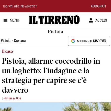
Il
Iscriviti alle Newsletter
ABBONATI
Tirreno
MENU
ACCEDI
Pistoia
Pistoia
Cronaca
SEGUICI SU
DISCOVER
Il caso
Pistoia, allarme coccodrillo in
un laghetto: l’indagine e la
strategia per capire se c’è
davvero
di Tiziana Gori