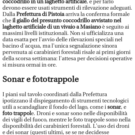
coccodrillo in un laghetto artificale
, e per farlo
devono essere usati strumenti di rilevazione adeguati.
Dalla
Prefettura di Pistoia
arriva la conferma formale
che
il giallo del presunto coccodrillo avvistato nel
laghetto artificiale di un vivaio a Masiano
è seguito ai
massimi livelli istituzionali. Non si ufficializza una
data esatta per l'avvio delle rilevazioni speciali nel
bacino d'acqua, ma l'unica segnalazione sinora
pervenuta ai carabinieri forestali risale ai primi giorni
della scorsa settimana: l'attesa per decisioni operative
si misura ormai in ore.
Sonar e fototrappole
I piani sul tavolo coordinati dalla Prefettura
ipotizzano il dispiegamento di strumenti tecnologici
utili a scandagliare il fondo del lago, come i
sonar
, e
foto trappol
e. Droni e sonar sono nelle disponibilità
dei vigili del fuoco, mentre le foto trappole sono nella
disponibilità dei carabinieri forestali. L'uso dei droni
e dei sonar (questi ultimi, se se ne decidesse