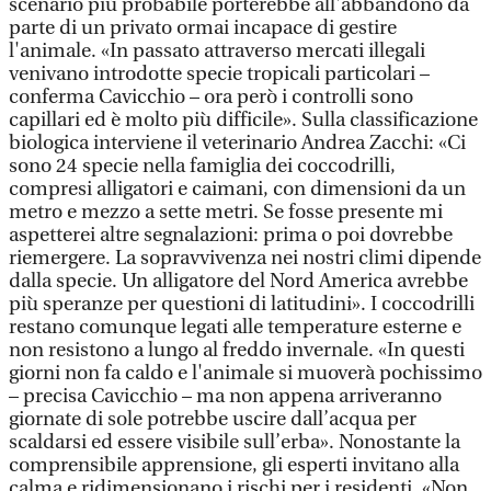
scenario più probabile porterebbe all'abbandono da
parte di un privato ormai incapace di gestire
l'animale. «In passato attraverso mercati illegali
venivano introdotte specie tropicali particolari –
conferma Cavicchio – ora però i controlli sono
capillari ed è molto più difficile». Sulla classificazione
biologica interviene il veterinario Andrea Zacchi: «Ci
sono 24 specie nella famiglia dei coccodrilli,
compresi alligatori e caimani, con dimensioni da un
metro e mezzo a sette metri. Se fosse presente mi
aspetterei altre segnalazioni: prima o poi dovrebbe
riemergere. La sopravvivenza nei nostri climi dipende
dalla specie. Un alligatore del Nord America avrebbe
più speranze per questioni di latitudini». I coccodrilli
restano comunque legati alle temperature esterne e
non resistono a lungo al freddo invernale. «In questi
giorni non fa caldo e l'animale si muoverà pochissimo
– precisa Cavicchio – ma non appena arriveranno
giornate di sole potrebbe uscire dall’acqua per
scaldarsi ed essere visibile sull’erba». Nonostante la
comprensibile apprensione, gli esperti invitano alla
calma e ridimensionano i rischi per i residenti. «Non