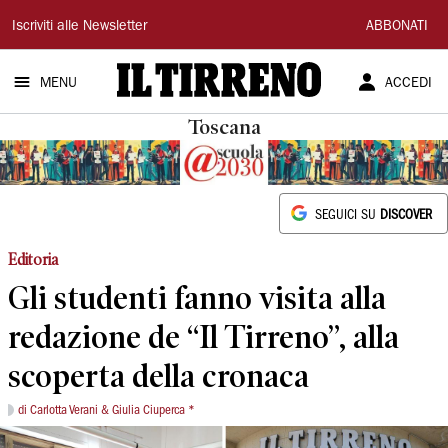
Il
Iscriviti alle Newsletter
ABBONATI
Tirreno
MENU
ACCEDI
Toscana
SEGUICI SU
DISCOVER
Editoria
Gli studenti fanno visita alla
redazione de “Il Tirreno”, alla
scoperta della cronaca
di Carlotta Verani & Giulia Ciuperca *