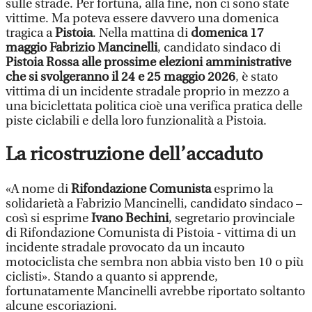
sulle strade. Per fortuna, alla fine, non ci sono state
vittime. Ma poteva essere davvero una domenica
tragica a
Pistoia
. Nella mattina di
domenica 17
maggio
Fabrizio Mancinelli
, candidato sindaco di
Pistoia Rossa alle prossime elezioni amministrative
che si svolgeranno il 24 e 25 maggio 2026
, è stato
vittima di un incidente stradale proprio in mezzo a
una biciclettata politica cioè una verifica pratica delle
piste ciclabili e della loro funzionalità a Pistoia.
La ricostruzione dell’accaduto
«A nome di
Rifondazione Comunista
esprimo la
solidarietà a Fabrizio Mancinelli, candidato sindaco –
così si esprime
Ivano Bechini
, segretario provinciale
di Rifondazione Comunista di Pistoia - vittima di un
incidente stradale provocato da un incauto
motociclista che sembra non abbia visto ben 10 o più
ciclisti». Stando a quanto si apprende,
fortunatamente Mancinelli avrebbe riportato soltanto
alcune escoriazioni.