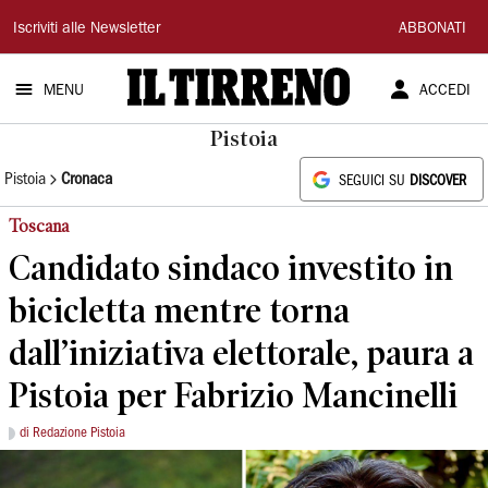
Il
Iscriviti alle Newsletter
ABBONATI
Tirreno
MENU
ACCEDI
Pistoia
Pistoia
Cronaca
SEGUICI SU
DISCOVER
Toscana
Candidato sindaco investito in
bicicletta mentre torna
dall’iniziativa elettorale, paura a
Pistoia per Fabrizio Mancinelli
di Redazione Pistoia