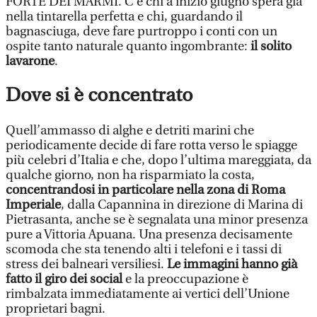
FORTE DEI MARMI. C’è chi a inizio giugno spera già
nella tintarella perfetta e chi, guardando il
bagnasciuga, deve fare purtroppo i conti con un
ospite tanto naturale quanto ingombrante:
il solito
lavarone
.
Dove si è concentrato
Quell’ammasso di alghe e detriti marini che
periodicamente decide di fare rotta verso le spiagge
più celebri d’Italia e che, dopo l’ultima mareggiata, da
qualche giorno, non ha risparmiato la costa,
concentrandosi in particolare nella zona di Roma
Imperiale
, dalla Capannina in direzione di Marina di
Pietrasanta, anche se è segnalata una minor presenza
pure a Vittoria Apuana. Una presenza decisamente
scomoda che sta tenendo alti i telefoni e i tassi di
stress dei balneari versiliesi.
Le immagini hanno già
fatto il giro dei social
e la preoccupazione è
rimbalzata immediatamente ai vertici dell’Unione
proprietari bagni.