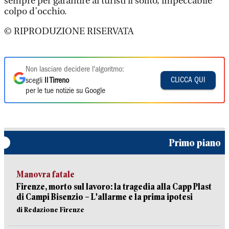
sempre per garantire ai turisti il solito, impeccabile
colpo d’occhio.
© RIPRODUZIONE RISERVATA
Non lasciare decidere l'algoritmo:
CLICCA QUI
scegli
Il Tirreno
per le tue notizie su Google
Primo piano
Manovra fatale
Firenze, morto sul lavoro: la tragedia alla Capp Plast
di Campi Bisenzio – L'allarme e la prima ipotesi
di Redazione Firenze