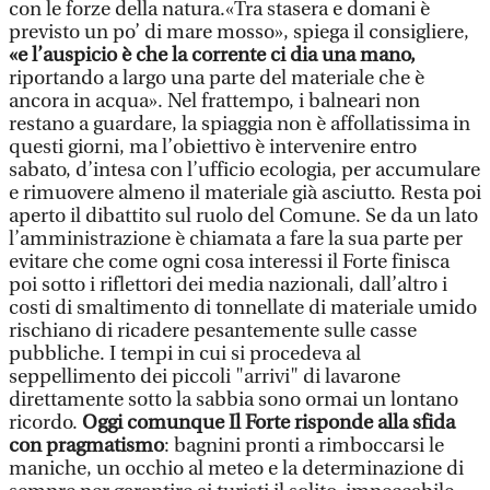
con le forze della natura.«Tra stasera e domani è
previsto un po’ di mare mosso», spiega il consigliere,
«e l’auspicio è che la corrente ci dia una mano,
riportando a largo una parte del materiale che è
ancora in acqua». Nel frattempo, i balneari non
restano a guardare, la spiaggia non è affollatissima in
questi giorni, ma l’obiettivo è intervenire entro
sabato, d’intesa con l’ufficio ecologia, per accumulare
e rimuovere almeno il materiale già asciutto. Resta poi
aperto il dibattito sul ruolo del Comune. Se da un lato
l’amministrazione è chiamata a fare la sua parte per
evitare che come ogni cosa interessi il Forte finisca
poi sotto i riflettori dei media nazionali, dall’altro i
costi di smaltimento di tonnellate di materiale umido
rischiano di ricadere pesantemente sulle casse
pubbliche. I tempi in cui si procedeva al
seppellimento dei piccoli "arrivi" di lavarone
direttamente sotto la sabbia sono ormai un lontano
ricordo.
Oggi comunque Il Forte risponde alla sfida
con pragmatismo
: bagnini pronti a rimboccarsi le
maniche, un occhio al meteo e la determinazione di