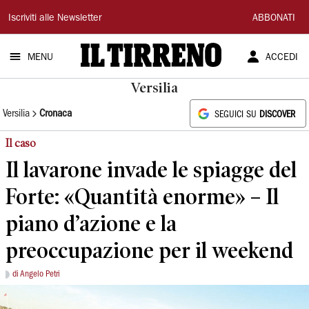
Il
Iscriviti alle Newsletter
ABBONATI
Tirreno
MENU
ACCEDI
Versilia
Versilia
Cronaca
SEGUICI SU
DISCOVER
Il caso
Il lavarone invade le spiagge del
Forte: «Quantità enorme» – Il
piano d’azione e la
preoccupazione per il weekend
di Angelo Petri