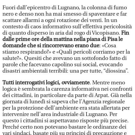
Fuori dall’epicentro di Lugnano, la colonna di fumo
nero e denso non ha mai smesso di spaventare e far
scattare allarmi a ogni rotazione dei venti. In un
contesto di caos informativo sull’effettiva pericolosità
di quanto disperso in aria dal rogo di Vicopisano.
Fin
dalle prime ore della mattina nella piana di Pisa le
domande che si rincorrevano erano due
: «Cosa
stiamo respirando?» e «Quali pericoli corriamo per la
salute?». Quesiti che avevano un sottofondo fatto di
parole che facevano capolino sui social, evocando
disastri ambientali terribili: una per tutte, “diossina”.
Tutti interrogativi logici, ovviamente
. Mentre meno
logica è sembrata la carenza informativa nei confronti
dei cittadini, in particolare da parte di Arpat. Già nella
giornata di lunedì si sapeva che l’Agenzia regionale
per la protezione dell’ambiente era stata allertata per
intervenire nell’area industriale di Lugnano. Per
questo i cittadini si aspettavano risposte più precise.
Perché certo non potevano bastare le ordinanze dei
vari sindaci, basate più su principi di precauzione e