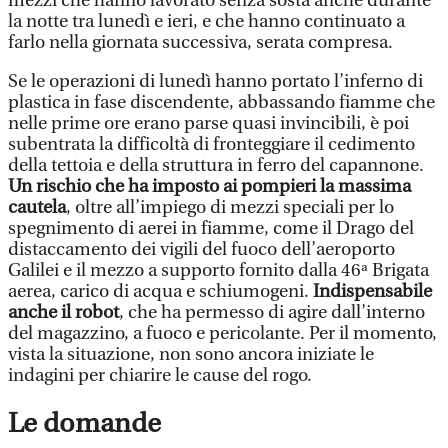
mezzi che hanno lavorato senza sosta anche durante
la notte tra lunedì e ieri, e che hanno continuato a
farlo nella giornata successiva, serata compresa.
Se le operazioni di lunedì hanno portato l’inferno di
plastica in fase discendente, abbassando fiamme che
nelle prime ore erano parse quasi invincibili, è poi
subentrata la difficoltà di fronteggiare il cedimento
della tettoia e della struttura in ferro del capannone.
Un rischio che ha imposto ai pompieri la massima
cautela
, oltre all’impiego di mezzi speciali per lo
spegnimento di aerei in fiamme, come il Drago del
distaccamento dei vigili del fuoco dell’aeroporto
Galilei e il mezzo a supporto fornito dalla 46ª Brigata
aerea, carico di acqua e schiumogeni.
Indispensabile
anche il robot
, che ha permesso di agire dall’interno
del magazzino, a fuoco e pericolante. Per il momento,
vista la situazione, non sono ancora iniziate le
indagini per chiarire le cause del rogo.
Le domande