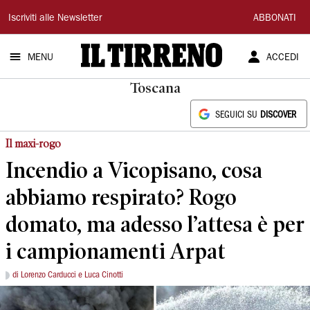
Il
Iscriviti alle Newsletter
ABBONATI
Tirreno
MENU
ACCEDI
Toscana
SEGUICI SU
DISCOVER
Il maxi-rogo
Incendio a Vicopisano, cosa
abbiamo respirato? Rogo
domato, ma adesso l’attesa è per
i campionamenti Arpat
di Lorenzo Carducci e Luca Cinotti