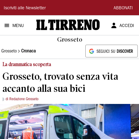
Il
Iscriviti alle Newsletter
ABBONATI
Tirreno
MENU
ACCEDI
Grosseto
Grosseto
Cronaca
SEGUICI SU
DISCOVER
La drammatica scoperta
Grosseto, trovato senza vita
accanto alla sua bici
di Redazione Grosseto