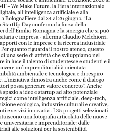
nomico, sociale e ambientale. L’edizione 2026 si
WMF – We Make Future, la Fiera internazionale
itale, all’intelligenza artificiale e alla
a BolognaFiere dal 24 al 26 giugno. “La
 StartUp Day conferma la forza della
nei dell’Emilia-Romagna e la sinergia che si può
ersitaria e impresa - afferma Claudio Melchiorri,
rapporti con le imprese e la ricerca industriale
- Per quanto riguarda il nostro ateneo, questo
di una serie di attività che sviluppiamo nel
 in luce il talento di studentesse e studenti e il
overe un’imprenditorialità orientata
nibilità ambientale e tecnologica e di respiro
. L’iniziativa dimostra anche come il dialogo
 attori possa generare valore concreto”. Anche
à spazio a idee e startup ad alto potenziale
tegici come intelligenza artificiale, deep-tech,
nsizione ecologica, industrie culturali e creative,
ti e servizi innovativi. I 35 progetti selezionati
tuiscono una fotografia articolata delle nuove
e universitaria e imprenditoriale: dalle
riali alle soluzioni per la sostenibilità