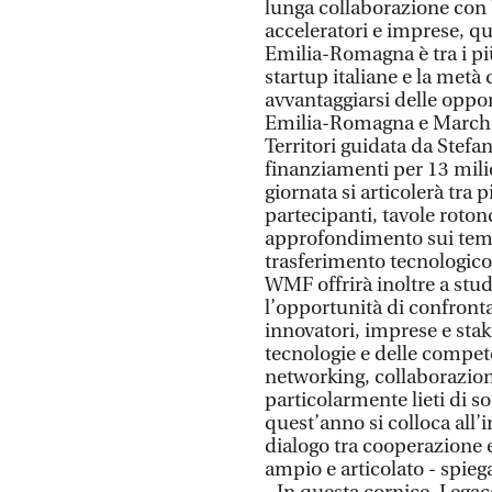
lunga collaborazione con U
acceleratori e imprese, q
Emilia-Romagna è tra i più
startup italiane e la metà
avvantaggiarsi delle oppo
Emilia-Romagna e Marche,
Territori guidata da Stef
finanziamenti per 13 milio
giornata si articolerà tra 
partecipanti, tavole roto
approfondimento sui temi 
trasferimento tecnologico.
WMF offrirà inoltre a stud
l’opportunità di confronta
innovatori, imprese e sta
tecnologie e delle compet
networking, collaborazione
particolarmente lieti di s
quest’anno si colloca all’
dialogo tra cooperazione
ampio e articolato - spie