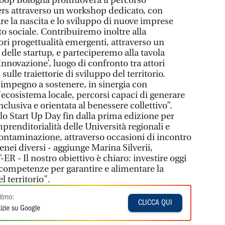
acoop Bologna promuoverà il percorso
s attraverso un workshop dedicato, con
re la nascita e lo sviluppo di nuove imprese
o sociale. Contribuiremo inoltre alla
ori progettualità emergenti, attraverso un
lle startup, e parteciperemo alla tavola
nnovazione’, luogo di confronto tra attori
sulle traiettorie di sviluppo del territorio.
 impegno a sostenere, in sinergia con
l’ecosistema locale, percorsi capaci di generare
clusiva e orientata al benessere collettivo”.
lo Start Up Day fin dalla prima edizione per
prenditorialità delle Università regionali e
 contaminazione, attraverso occasioni di incontro
enei diversi - aggiunge Marina Silverii,
-ER - Il nostro obiettivo è chiaro: investire oggi
o competenze per garantire e alimentare la
l territorio".
itmo:
CLICCA QUI
izie su Google