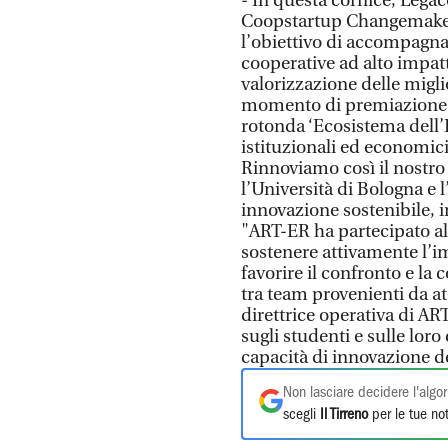
- In questa cornice, Leg
Coopstartup Changemaker
l’obiettivo di accompagna
cooperative ad alto impatt
valorizzazione delle migli
momento di premiazione de
rotonda ‘Ecosistema dell’I
istituzionali ed economici 
Rinnoviamo così il nostro
l’Università di Bologna e 
innovazione sostenibile, in
"ART-ER ha partecipato al
sostenere attivamente l’im
favorire il confronto e la
tra team provenienti da at
direttrice operativa di ART
sugli studenti e sulle lor
capacità di innovazione de
Non lasciare decidere l'algor
scegli
Il Tirreno
per le tue not