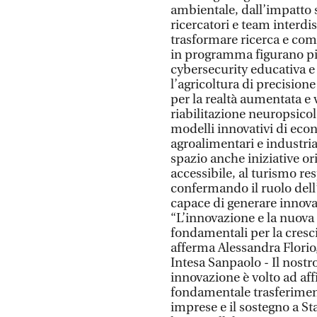
ambientale, dall’impatto so
ricercatori e team interdi
trasformare ricerca e comp
in programma figurano piat
cybersecurity educativa e 
l’agricoltura di precisione
per la realtà aumentata e vi
riabilitazione neuropsicol
modelli innovativi di econo
agroalimentari e industria
spazio anche iniziative ori
accessibile, al turismo re
confermando il ruolo del
capace di generare innova
“L’innovazione e la nuova
fondamentali per la crescit
afferma Alessandra Florio
Intesa Sanpaolo - Il nostro
innovazione è volto ad aff
fondamentale trasferiment
imprese e il sostegno a St