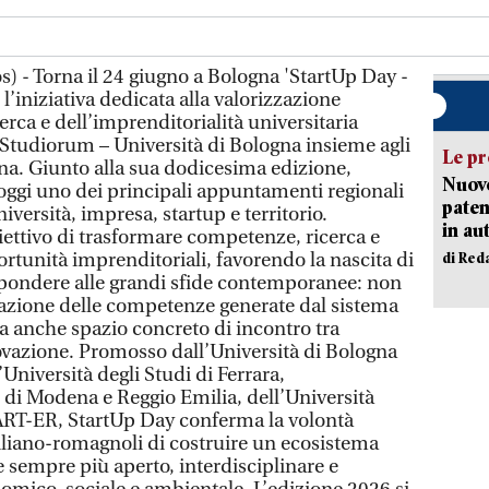
) - Torna il 24 giugno a Bologna 'StartUp Day -
, l’iniziativa dedicata alla valorizzazione
erca e dell’imprenditorialità universitaria
tudiorum – Università di Bologna insieme agli
Le pr
a. Giunto alla sua dodicesima edizione,
Nuovo
ggi uno dei principali appuntamenti regionali
paten
niversità, impresa, startup e territorio.
in au
biettivo di trasformare competenze, ricerca e
tunità imprenditoriali, favorendo la nascita di
di Red
ispondere alle grandi sfide contemporanee: non
zazione delle competenze generate dal sistema
ma anche spazio concreto di incontro tra
vazione. Promosso dall’Università di Bologna
’Università degli Studi di Ferrara,
i di Modena e Reggio Emilia, dell’Università
 ART-ER, StartUp Day conferma la volontà
iliano-romagnoli di costruire un ecosistema
 sempre più aperto, interdisciplinare e