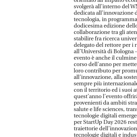
orientato all’impatto eco
svolgerà all’interno del 
dedicata all’innovazione dig
tecnologia, in programma 
dodicesima edizione dello
collaborazione tra gli ate
stabilire fra ricerca univ
delegato del rettore per i 
all’Università di Bologna 
evento è anche il culmine 
corso dell'anno per mettere
loro contributo per promu
all’innovazione, alla soste
sempre più internazionale
con il territorio ed i suoi
quest’anno l’evento offrir
provenienti da ambiti stra
salute e life sciences, tra
tecnologie digitali emergen
per StartUp Day 2026 resti
traiettorie dell’innovazion
tecnologie digitali e indust