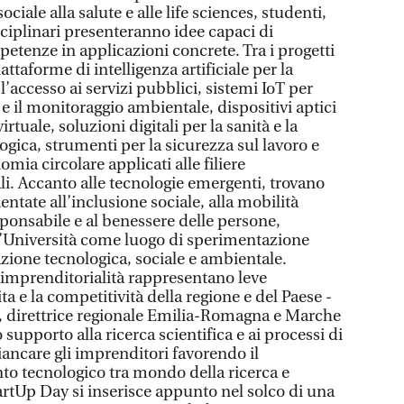
ciale alla salute e alle life sciences, studenti,
sciplinari presenteranno idee capaci di
etenze in applicazioni concrete. Tra i progetti
taforme di intelligenza artificiale per la
l’accesso ai servizi pubblici, sistemi IoT per
 e il monitoraggio ambientale, dispositivi aptici
rtuale, soluzioni digitali per la sanità e la
ogica, strumenti per la sicurezza sul lavoro e
mia circolare applicati alle filiere
li. Accanto alle tecnologie emergenti, trovano
entate all’inclusione sociale, alla mobilità
sponsabile e al benessere delle persone,
l’Università come luogo di sperimentazione
zione tecnologica, sociale e ambientale.
 imprenditorialità rappresentano leve
a e la competitività della regione e del Paese -
, direttrice regionale Emilia-Romagna e Marche
 supporto alla ricerca scientifica e ai processi di
iancare gli imprenditori favorendo il
o tecnologico tra mondo della ricerca e
artUp Day si inserisce appunto nel solco di una