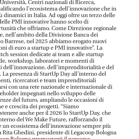
niversità, Centri nazionali di Ricerca,
ualificando l’ecosistema dell’innovazione che in
 dinamici in Italia. Ad oggi oltre un terzo delle
 delle PMI innovative hanno scelto di
rtunità che offriamo. Come Direzione regionale
 nell’ambito della Divisione Banca dei
ano Barrese, nel 2025 abbiamo erogato nuovi
ni di euro a startup e PMI innovative”. La
pitch session dedicate ai team e alle startup
nde, workshop, laboratori e momenti di
dell’innovazione, dell’imprenditorialità e del
 La presenza di StartUp Day all’interno del
enti, ricercatori e team imprenditoriali
rsi con una rete nazionale e internazionale di
keholder impegnati nello sviluppo delle
enze del futuro, ampliando le occasioni di
 e crescita dei progetti. “Siamo
ostenere anche per il 2026 lo StartUp Day, che
interno del We Make Future, rafforzando il
 e un ecosistema dell’innovazione sempre più
ga Rita Ghedini, presidente di Legacoop Bologna