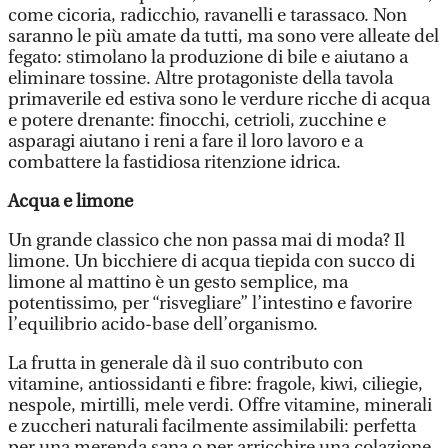
come cicoria, radicchio, ravanelli e tarassaco. Non
saranno le più amate da tutti, ma sono vere alleate del
fegato: stimolano la produzione di bile e aiutano a
eliminare tossine. Altre protagoniste della tavola
primaverile ed estiva sono le verdure ricche di acqua
e potere drenante: finocchi, cetrioli, zucchine e
asparagi aiutano i reni a fare il loro lavoro e a
combattere la fastidiosa ritenzione idrica.
Acqua e limone
Un grande classico che non passa mai di moda? Il
limone. Un bicchiere di acqua tiepida con succo di
limone al mattino è un gesto semplice, ma
potentissimo, per “risvegliare” l’intestino e favorire
l’equilibrio acido-base dell’organismo.
La frutta in generale dà il suo contributo con
vitamine, antiossidanti e fibre: fragole, kiwi, ciliegie,
nespole, mirtilli, mele verdi. Offre vitamine, minerali
e zuccheri naturali facilmente assimilabili: perfetta
per una merenda sana o per arricchire una colazione