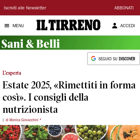
Il
Iscriviti alle Newsletter
ABBONATI
Tirreno
MENU
ACCEDI
SEGUICI SU
DISCOVER
L’esperta
Estate 2025, «Rimettiti in forma
così». I consigli della
nutrizionista
di Monica Giovacchini *