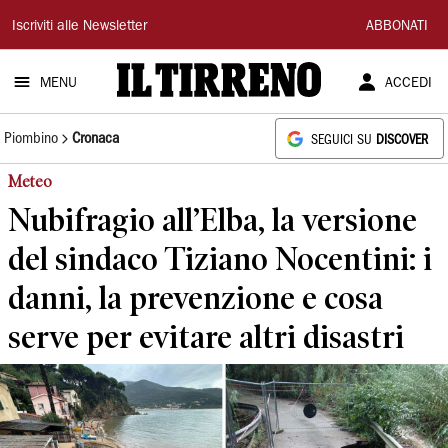
Il
Iscriviti alle Newsletter
ABBONATI
Tirreno
MENU
ACCEDI
Piombino
Cronaca
SEGUICI SU
DISCOVER
Meteo
Nubifragio all’Elba, la versione
del sindaco Tiziano Nocentini: i
danni, la prevenzione e cosa
serve per evitare altri disastri