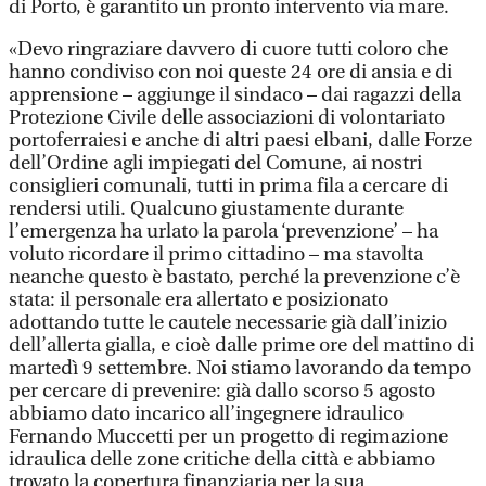
di Porto, è garantito un pronto intervento via mare.
«Devo ringraziare davvero di cuore tutti coloro che
hanno condiviso con noi queste 24 ore di ansia e di
apprensione – aggiunge il sindaco – dai ragazzi della
Protezione Civile delle associazioni di volontariato
portoferraiesi e anche di altri paesi elbani, dalle Forze
dell’Ordine agli impiegati del Comune, ai nostri
consiglieri comunali, tutti in prima fila a cercare di
rendersi utili. Qualcuno giustamente durante
l’emergenza ha urlato la parola ‘prevenzione’ – ha
voluto ricordare il primo cittadino – ma stavolta
neanche questo è bastato, perché la prevenzione c’è
stata: il personale era allertato e posizionato
adottando tutte le cautele necessarie già dall’inizio
dell’allerta gialla, e cioè dalle prime ore del mattino di
martedì 9 settembre. Noi stiamo lavorando da tempo
per cercare di prevenire: già dallo scorso 5 agosto
abbiamo dato incarico all’ingegnere idraulico
Fernando Muccetti per un progetto di regimazione
idraulica delle zone critiche della città e abbiamo
trovato la copertura finanziaria per la sua