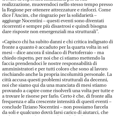
realizzazione, muovendoci nello stesso tempo presso
la Regione per ottenere attrezzature e rinforzi. Come
dice l’Ancim, che ringrazio per la solidarietà –
aggiunge Nocentini – questi eventi sono diventati
ricorrenti e sempre più disastrosi e quindi bisogna
dare risposte non emergenziali ma strutturali”.
«Capisco chi ha subito danni e chi critica indignato di
fronte a quanto è accaduto per la quarta volta in sei
mesi – dice ancora il sindaco di Portoferraio – ma
chiedo rispetto, per noi che ci stiamo mettendo la
faccia prendendoci le nostre responsabilità di
amministratori e per tutti coloro che sono al lavoro
rischiando anche la propria incolumità personale. La
città accusa questi problemi strutturali da decenni,
noi che siamo qui da una manciata di mesi stiamo
provando a capire come risolverli una volta per tutte e
a trovare le risorse per farlo. Certo è che, di fronte alla
frequenza e alla crescente intensità di questi eventi –
conclude Tiziano Nocentini – non possiamo farcela
da soli e qualcuno dovrà farsi carico di aiutarci, che