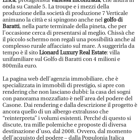
Erica
, protagonista
Vanessa Incontrada
, che andrà in
onda su Canale 5. La troupe e i mezzi della
produzione della società di produzione 7 Verticale
animano la città e si spingono anche nel
golfo di
Baratti
, nella parte terminale della pineta, che per
l’occasione cerca di presentarsi al meglio. Chissà che
il piccolo schermo non regali una possibilità anche al
complesso rurale affacciato sul mare. A suggerirla da
tempo è il sito
Lionard Luxury Real Estate
: villa
unifamiliare sul Golfo di Baratti con 4 milioni e
800mila euro.
La pagina web dell’agenzia immobiliare, che è
specializzata in immobili di prestigio, si apre con
rendering che non lasciano dubbi: la casa dei sogni
con panorama mozzafiato è nell’area del podere del
Casone. Dai rendering e dalla descrizione il progetto è
ancora quello di un albergo extralusso che
“reinterpreta” i volumi esistenti. Perché di questo si
discute, tra mille polemiche e proposte di diversa
destinazione d’uso, dal 2008. Ovvero, dal momento
dell’acquisto del podere – dalla Populonia Italica