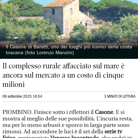
◗
Il Casone di Baratti, uno dei luoghi più iconici della costa
toscana (foto Lorenzo Manzini)
Il complesso rurale affacciato sul mare è
ancora sul mercato a un costo di cinque
milioni
08 settembre 2025 16:54
3 MINUTI DI LETTURA
PIOMBINO. Finisce sotto i riflettori il
Casone
. E si
mostra al meglio delle sue possibilità. L’incuria resta,
ma per lo meno arbusti e sporco in larga parte sono
rimossi. Ad accendere le luci è il set della
serie tv