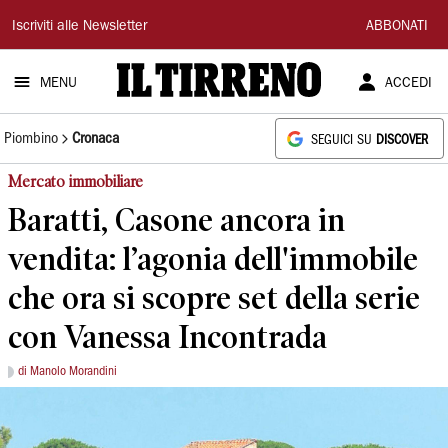
Il
Iscriviti alle Newsletter
ABBONATI
Tirreno
MENU
ACCEDI
Piombino
Cronaca
SEGUICI SU
DISCOVER
Mercato immobiliare
Baratti, Casone ancora in
vendita: l’agonia dell'immobile
che ora si scopre set della serie
con Vanessa Incontrada
di Manolo Morandini