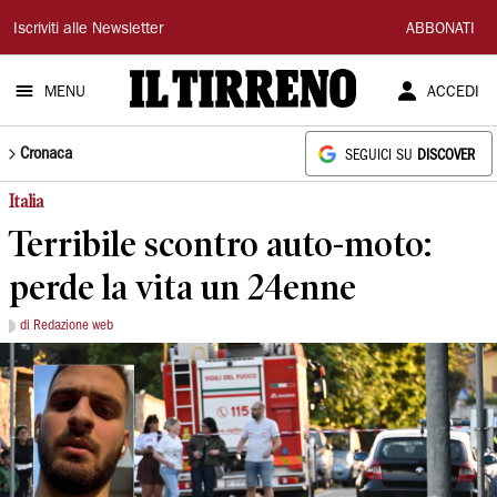
Il
Iscriviti alle Newsletter
ABBONATI
Tirreno
MENU
ACCEDI
Cronaca
SEGUICI SU
DISCOVER
Italia
Terribile scontro auto-moto:
perde la vita un 24enne
di Redazione web